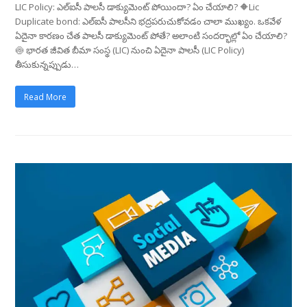
LIC Policy: ఎల్‌ఐసీ పాలసీ డాక్యుమెంట్‌ పోయిందా? ఏం చేయాలి? 🔶Lic
Duplicate bond: ఎల్‌ఐసీ పాలసీని భద్రపరుచుకోవడం చాలా ముఖ్యం. ఒకవేళ
ఏదైనా కారణం చేత పాలసీ డాక్యుమెంట్‌ పోతే? అలాంటి సందర్భాల్లో ఏం చేయాలి?
🍥 భారత జీవిత బీమా సంస్థ (LIC) నుంచి ఏదైనా పాలసీ (LIC Policy)
తీసుకున్నప్పుడు…
Read More