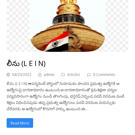
లీను (L E I N)
04/23/2022
admin
Articles
0 Comments
లీను (L E I N) ➡️పర్మినెంట్ పోస్టులో నియామకం పొందిన ప్రభుత్వ ఉద్యోగికి ఆ
ఉద్యోగంపై ధారణాధికారం ఉంటుంది.ఆ ధారణాధికారంతో క్రమశిక్షణా చర్యల
పర్యవసానంగా ఉద్యోగం నుండి తొలగింపు, భర్తరఫ్,నిర్బంధ పదవీ విరమణ వంటి
శిక్షలు విధించినపుడు తప్ప ప్రభుత్వ ఉద్యోగులు పదవీ విరమణ వయస్సుకు
చేరేవరకు ఆ ఉద్యోగంలో కొనసాగే హక్కు ఉంటుంది.ఈ…
Read More