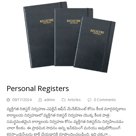
Personal Registers
09/17/2024
admin
Articles
0 Comments
వ్యక్తిగత రిజిస్టర్ నిర్వహణ ఎఫెక్టివ్ ఆఫీస్ మేనేజ్‌మెంట్ కోసం కీలక మార్గదర్శకాలు
కార్యాలయ నిర్వహణలో వ్యక్తిగత రిజిస్టర్ నిర్వహణ యొక్క కీలక పాత్ర :
సమర్థవంతమైన కార్యాలయ నిర్వహణ కోసం వ్యక్తిగత రిజిస్టర్‌ను నిర్వహించడం
చాలా కీలకం. ఈ ప్రాథమిక సాధనం అన్ని ఇన్‌కమింగ్ మరియు అవుట్‌గోయింగ్
కరస్పాండెన్స్‌లను ట్రాక్ చేయడానికి రూపొందించబడింది, ఇది చక్కగా…