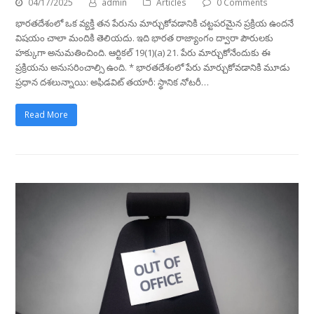
04/17/2025
admin
Articles
0 Comments
భారతదేశంలో ఒక వ్యక్తి తన పేరును మార్చుకోవడానికి చట్టపరమైన ప్రక్రియ ఉందనే
విషయం చాలా మందికి తెలియదు. ఇది భారత రాజ్యాంగం ద్వారా పౌరులకు
హక్కుగా అనుమతించింది. ఆర్టికల్ 19(1)(a) 21. పేరు మార్చుకోనేందుకు ఈ
ప్రక్రియను అనుసరించాల్సి ఉంది. * భారతదేశంలో పేరు మార్చుకోవడానికి మూడు
ప్రధాన దశలున్నాయి: అఫిడవిట్ తయారీ: స్థానిక నోటరీ…
Read More