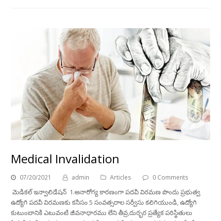
Medical Invalidation
07/20/2021
admin
Articles
0 Comments
మెడికల్ ఇన్వాలిడేషన్ 1.అనారోగ్య కారణంగా పదవీ విరమణ పొందు ప్రభుత్వ
ఉద్యోగి పదవీ విరమణకు కనీసం 5 సంవత్సరాల సర్వీసు కలిగియుండి, ఉద్యోగి
కుటుంబానికి ఎటువంటి జీవనాధారము లేని తీవ్ర,దుర్భర ప్రత్యేక పరిస్థితులు