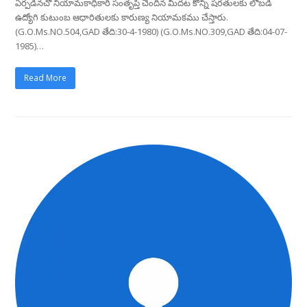
ఏర్పడినచో నియామకాధికారి సంతృప్తి చెందిన మీదట కొన్ని షరతులకు లోబడి
ఉద్యోగి కుటుంబ ఆధారితులకు కారుణ్య నియామకము చేస్తారు.
(G.O.Ms.NO.504,GAD తేది:30-4-1980) (G.O.Ms.NO.309,GAD తేది:04-07-
1985)…
Read More