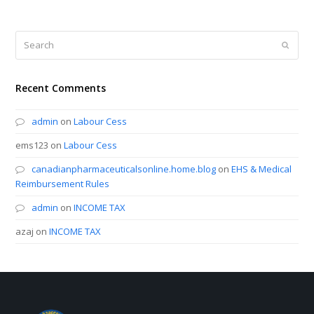
Search
Submi
Recent Comments
admin
on
Labour Cess
ems123
on
Labour Cess
canadianpharmaceuticalsonline.home.blog
on
EHS & Medical
Reimbursement Rules
admin
on
INCOME TAX
azaj
on
INCOME TAX