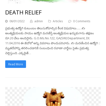
DEATH RELIEF
06/01/2022
admin
Articles
0 Comments
ప్రభుత్వ ఉద్యోగి కుటుంబం తెలుసుకోవాల్సిన కీలక విషయాలు...... ✍
అంత్యక్రియలకు సాయం ఉద్యోగి మరణిస్తే అంత్యక్రియల ఖర్చుకుగాను తక్షణం
రూ.20 వేలు అందిస్తారు. G.O.Ms.No.122, GA(SW) Department, Dt:
11.04.2016 ఈ జీవోలో అన్ని వివరాలు పొందుపరిచారు. ✍ మరణించిన ఉద్యోగి ::
మృతదేహాన్ని తరలించడానికి సంబంధించి రవాణా చార్జీలు సైతం ప్రభుత్వ
చెల్లిస్తుంది. ఎక్కడైతే…
Read More