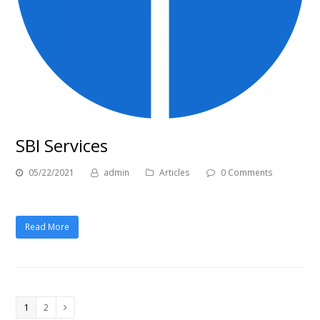
SBI Services
05/22/2021
admin
Articles
0 Comments
Read More
Page
1
Page
2
Next