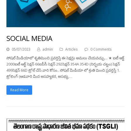
SOCIAL MEDIA
05/07/2023
admin
Articles
0 Comments
సోషల్ మీడియాలో శృతిమించి ప్రవర్తిస్తే ఈ సెక్షన్లు అమలు చేయవచ్చు.... ★ ఐటీ ఆక్ట్
2000ఐటీ ఆక్ట్ సెక్షన్ 66ఐపీసీ సెక్షన్ 292సెక్షన్ 354A 354D (నిర్భయ చట్టం) సెక్షన్
499సెక్షన్ 66D ట్రోల్ చేసే వారి కోసం.. సోషల్ మీడియా లో శ్రుతి మించి ప్రవర్తిస్తే 1.
ట్రోలింగ్ (ఆడవారి మీద అసహ్యకర, అసభ్య,…
Read More