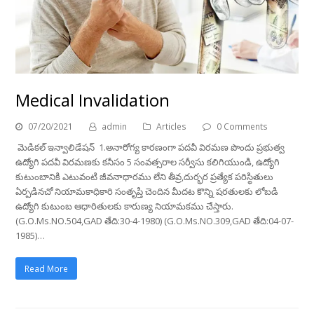
Medical Invalidation
07/20/2021
admin
Articles
0 Comments
మెడికల్ ఇన్వాలిడేషన్ 1.అనారోగ్య కారణంగా పదవీ విరమణ పొందు ప్రభుత్వ
ఉద్యోగి పదవీ విరమణకు కనీసం 5 సంవత్సరాల సర్వీసు కలిగియుండి, ఉద్యోగి
కుటుంబానికి ఎటువంటి జీవనాధారము లేని తీవ్ర,దుర్భర ప్రత్యేక పరిస్థితులు
ఏర్పడినచో నియామకాధికారి సంతృప్తి చెందిన మీదట కొన్ని షరతులకు లోబడి
ఉద్యోగి కుటుంబ ఆధారితులకు కారుణ్య నియామకము చేస్తారు.
(G.O.Ms.NO.504,GAD తేది:30-4-1980) (G.O.Ms.NO.309,GAD తేది:04-07-
1985)…
Read More