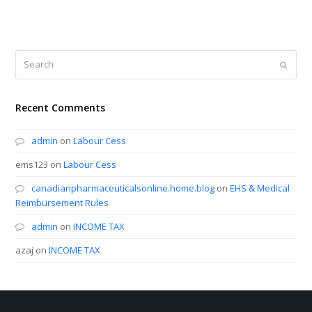
Search
Submi
Recent Comments
admin
on
Labour Cess
ems123
on
Labour Cess
canadianpharmaceuticalsonline.home.blog
on
EHS & Medical
Reimbursement Rules
admin
on
INCOME TAX
azaj
on
INCOME TAX