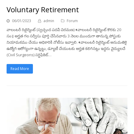
Voluntary Retirement
06/01/2023
admin
Forum
వాలంటరీ రిటైర్మెంట్ (స్వచ్ఛంద పదవీ విరమణ) ♦️వాలంటరీ రిటైర్మెంట్ కొరకు 20
సం॥ అర్హత గల సర్వీసు పూర్తి చేసినవారు 3 నెలల ముందుగా తానున్న పోస్టుకు
నియామకము చేయు అధికారికి నోటీసు ఇవ్వాలి. ♦️వాలంటరీ రిటైర్మెంట్ అనుమతికై
ఉద్యోగి ఆరోగ్యంగా ఉన్నట్టు, డ్యూటీ చేయుటకు అర్హత కలిగినట్లు ఇద్దరు వైద్యులచే
(Civil Surgeons) సర్టిఫికెట్…
Read More