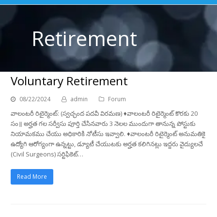
Retirement
Voluntary Retirement
08/22/2024
admin
Forum
వాలంటరీ రిటైర్మెంట్: (స్వచ్ఛంద పదవీ విరమణ) ♦️వాలంటరీ రిటైర్మెంట్ కొరకు 20
సం॥ అర్హత గల సర్వీసు పూర్తి చేసినవారు 3 నెలల ముందుగా తానున్న పోస్టుకు
నియామకము చేయు అధికారికి నోటీసు ఇవ్వాలి. ♦️వాలంటరీ రిటైర్మెంట్ అనుమతికై
ఉద్యోగి ఆరోగ్యంగా ఉన్నట్టు, డ్యూటీ చేయుటకు అర్హత కలిగినట్లు ఇద్దరు వైద్యులచే
(Civil Surgeons) సర్టిఫికెట్…
Read More