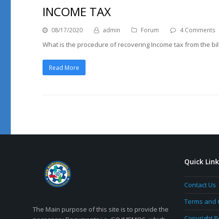
INCOME TAX
08/17/2020
admin
Forum
4 Comments
What is the procedure of recovering Income tax from the bill
Read More
Quick Lin
Contact Us
Terms and 
The Main purpose of this site is to provide the
Copyright P