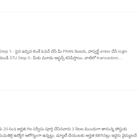
: - పైన ఇచ్చిన లింక్ ఓపెన్ చేసి మీ PRAN నెంబరు, పాస్వర్డ్ enter చేసి login
యండి STU Step 3:- మీకు మూడు ఆప్షన్స్ కనిపిస్తాయి. వాటిలో transaction…
ొరకు 20 సం॥ అర్హత గల సర్వీసు పూర్తి చేసినవారు 3 నెలల ముందుగా తానున్న పోస్టుకు
తికై ఉద్యోగి ఆరోగ్యంగా ఉన్నట్టు, డ్యూటీ చేయుటకు అర్హత కలిగినట్లు ఇద్దరు వైద్యులచే