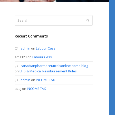
Search
Submit
Recent Comments
admin
on
Labour Cess
ems123
on
Labour Cess
canadianpharmaceuticalsonline.home.blog
on
EHS & Medical Reimbursement Rules
admin
on
INCOME TAX
azaj
on
INCOME TAX