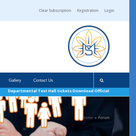
Clear Subscription
Registration
Login
Gallery
Contact Us
partmental Test Hall tickets Download Official Link: https://tsps
Home
»
Forum