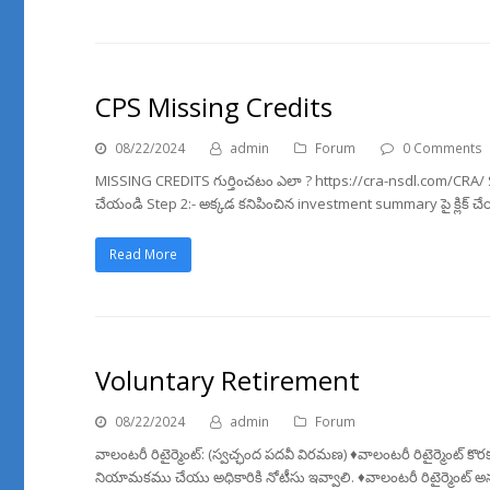
CPS Missing Credits
08/22/2024
admin
Forum
0 Comments
MISSING CREDITS గుర్తించటం ఎలా ? https://cra-nsdl.com/CRA/ Step 1
చేయండి Step 2:- అక్కడ కనిపించిన investment summary పై క్లిక్ చే
Read More
Voluntary Retirement
08/22/2024
admin
Forum
వాలంటరీ రిటైర్మెంట్: (స్వచ్ఛంద పదవీ విరమణ) ♦️వాలంటరీ రిటైర్మెంట్ క
నియామకము చేయు అధికారికి నోటీసు ఇవ్వాలి. ♦️వాలంటరీ రిటైర్మెంట్ అనుమ