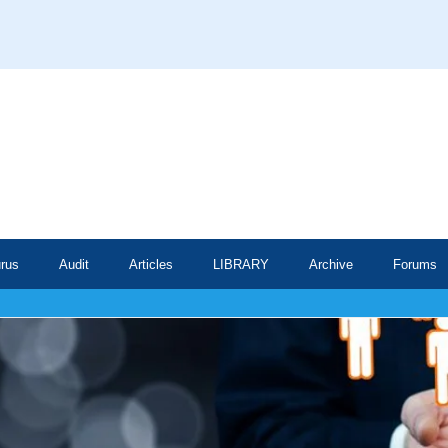
rus
Audit
Articles
LIBRARY
Archive
Forums
De