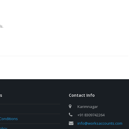
s.
ks
Contact Info
Karimnagar
+91 8309742264
Conditions
info@worksaccounts.com
olicy