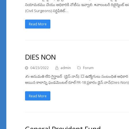
నియామకము చేయు అధికారికి నోటీసు ఇవ్వాలి. ♦️వాలంటరీ రిటైర్మెంట్ అనుమ
(Civil Surgeons) సర్టిఫికెట్…
Read More
DIES NON
04/23/2022
admin
Forum
✍️ అనుమతి లేని గైర్హాజర్ (డైస్ నాన్): 💥 ఉద్యోగులు సంబంధిత అధికారి
అయిన కాలాన్ని ఫండమెంటల్ రూల్ FR-18 ప్రకారం డైస్ నాన్(Dies-Non) 
Read More
General Provident Fund