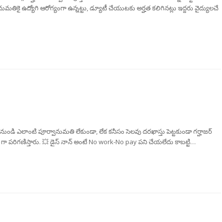
తికై ఉద్యోగి ఆరోగ్యంగా ఉన్నట్టు, డ్యూటీ చేయుటకు అర్హత కలిగినట్లు ఇద్దరు వైద్యులచే
 నుండి ఎలాంటి పూర్వానుమతి లేకుండా, లేక కనీసం సెలవు దరఖాస్తు పెట్టకుండా గర్హాజర్
గా పరిగణిస్తారు. 💥 డైస్ నాన్ అంటే No work-No pay పని చేయలేదు కాబట్టి…