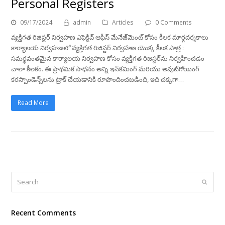
Personal Registers
09/17/2024
admin
Articles
0 Comments
వ్యక్తిగత రిజిస్టర్ నిర్వహణ ఎఫెక్టివ్ ఆఫీస్ మేనేజ్‌మెంట్ కోసం కీలక మార్గదర్శకాలు
కార్యాలయ నిర్వహణలో వ్యక్తిగత రిజిస్టర్ నిర్వహణ యొక్క కీలక పాత్ర :
సమర్థవంతమైన కార్యాలయ నిర్వహణ కోసం వ్యక్తిగత రిజిస్టర్‌ను నిర్వహించడం
చాలా కీలకం. ఈ ప్రాథమిక సాధనం అన్ని ఇన్‌కమింగ్ మరియు అవుట్‌గోయింగ్
కరస్పాండెన్స్‌లను ట్రాక్ చేయడానికి రూపొందించబడింది, ఇది చక్కగా…
Read More
Search
Submi
Recent Comments