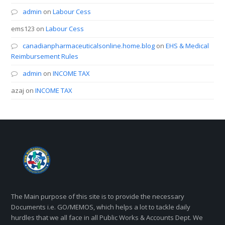
admin
on
Labour Cess
ems123
on
Labour Cess
canadianpharmaceuticalsonline.home.blog
on
EHS & Medical
Reimbursement Rules
admin
on
INCOME TAX
azaj
on
INCOME TAX
The Main purpose of this site is to provide the necessary
Documents i.e. GO/MEMOS, which helps a lot to tackle daily
hurdles that we all face in all Public Works & Accounts Dept. We